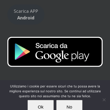
Scarica APP
Android
Utilizziamo i cookie per essere sicuri che tu possa avere la
migliore esperienza sul nostro sito. Se continui ad utilizzare
Copyright 2017 Tennis Club Kipling | All Rights Reserved |
Privacy
-
questo sito noi assumiamo che tu ne sia felice.
Cookies
| Powered by
Loto Servizi
Ok
No
Facebook
Instagram