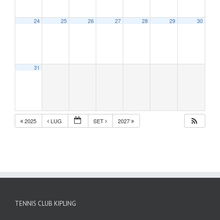
24
25
26
27
28
29
30
31
2025
LUG
SET
2027
TENNIS CLUB KIPLING