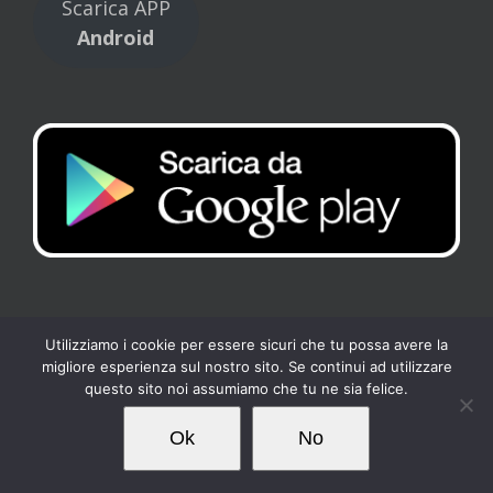
Scarica APP
Android
Utilizziamo i cookie per essere sicuri che tu possa avere la
migliore esperienza sul nostro sito. Se continui ad utilizzare
Copyright 2017 Tennis Club Kipling | All Rights Reserved |
Privacy
-
questo sito noi assumiamo che tu ne sia felice.
Cookies
| Powered by
Loto Servizi
Ok
No
Facebook
Instagram