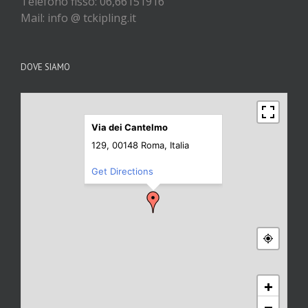
Telefono fisso: 06,66151916
Mail: info @ tckipling.it
DOVE SIAMO
Via dei Cantelmo
129, 00148 Roma, Italia
Get Directions
+
−