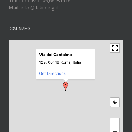
Telefono fisso: 06,66151916
Mail: info @ tckipling.it
DOVE SIAMO
Via dei Cantelmo
129, 00148 Roma, Italia
Get Directions
+
−