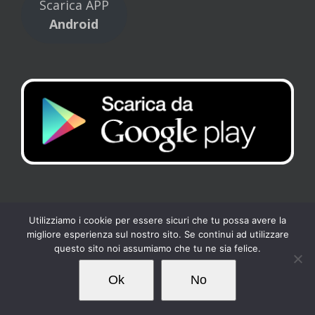
Scarica APP
Android
Utilizziamo i cookie per essere sicuri che tu possa avere la
migliore esperienza sul nostro sito. Se continui ad utilizzare
Copyright 2017 Tennis Club Kipling | All Rights Reserved |
Privacy
-
questo sito noi assumiamo che tu ne sia felice.
Cookies
| Powered by
Loto Servizi
Ok
No
Facebook
Instagram