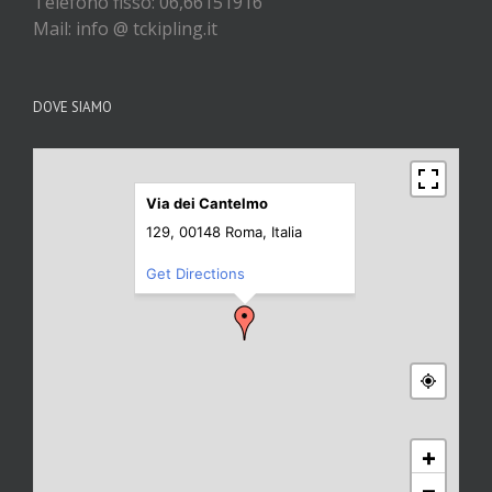
Telefono fisso: 06,66151916
Mail: info @ tckipling.it
DOVE SIAMO
Via dei Cantelmo
129, 00148 Roma, Italia
Get Directions
+
−