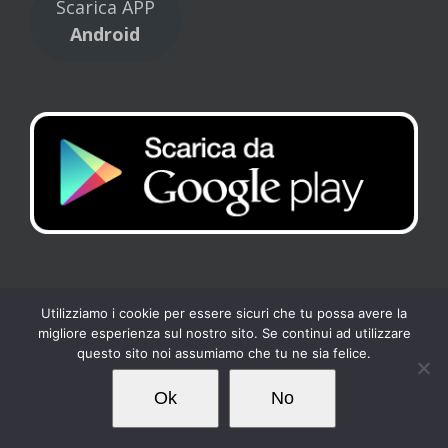
Scarica APP
Android
Utilizziamo i cookie per essere sicuri che tu possa avere la
migliore esperienza sul nostro sito. Se continui ad utilizzare
Copyright 2017 Tennis Club Kipling | All Rights Reserved |
Privacy
-
questo sito noi assumiamo che tu ne sia felice.
Cookies
| Powered by
Loto Servizi
Ok
No
Facebook
Instagram