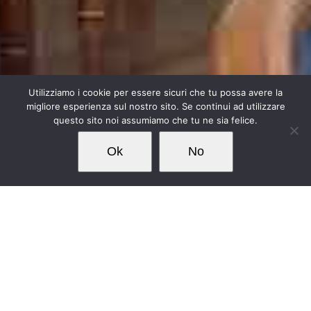
Utilizziamo i cookie per essere sicuri che tu possa avere la
migliore esperienza sul nostro sito. Se continui ad utilizzare
questo sito noi assumiamo che tu ne sia felice.
Ok
No
Dal 1 Aprile 2022 il nostro circolo ospita, presso
una delle nostre sale, l’associazione sportiva
Arcadia Benbridge Kipling
affiliata alla
Federazione
Italiana Gioco Bridge
. Questo è l’ennesimo passo
che viene fatto con l’obiettivo di continuare a