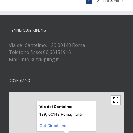
Prossimo
1
2
TENNIS CLUB KIPLING
Via dei Cantelmo, 129 00148 Roma
Telefono fisso: 06,66151916
Mail: info @ tckipling.it
DOVE SIAMO
Via dei Cantelmo
129, 00148 Roma, Italia
Get Directions