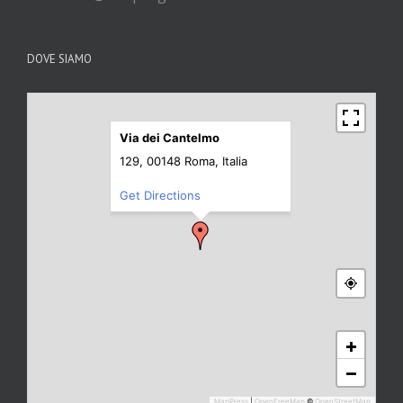
DOVE SIAMO
Via dei Cantelmo
129, 00148 Roma, Italia
Get Directions
+
−
MapPress
|
OpenFreeMap
©
OpenStreetMap