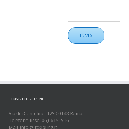
TENNIS CLUB KIPLING
Via dei Cantelmo, 129 00148 Roma
Telefono fisso: 06,66151916
Mail: info @ tckipling.it