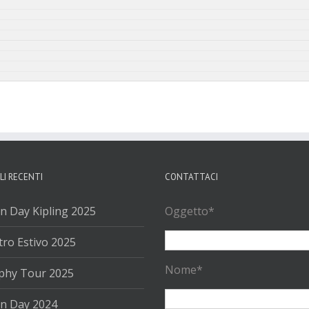
LI RECENTI
CONTATTACI
n Day Kipling 2025
Oggetto*
ro Estivo 2025
Nome*
phy Tour 2025
n Day 2024