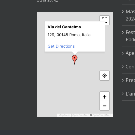
DOVE SIAMO
Mas
202
Via dei Cantelmo
Fest
129, 00148 Roma, Italia
Pad
Get Directions
Aper
Cent
Pre
L’an
+
−
MapPress
|
OpenFreeMap
©
OpenStreetMap