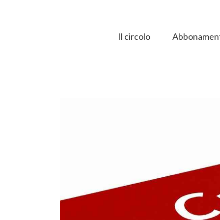
Salta
al
contenuto
Il circolo
Abbonament