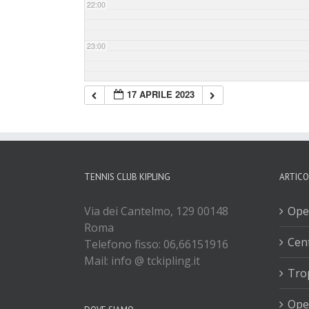
22:00
23:00
17 APRILE 2023
TENNIS CLUB KIPLING
ARTICO
Via dei Cantelmo, 129 00148
Ope
Roma
Cent
Telefono fisso: 06,66151916
Mail: info @ tckipling.it
Tro
Ope