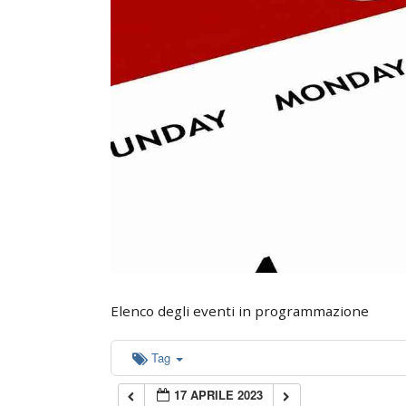
0:00
1:00
2:00
3:00
4:00
5:00
Elenco degli eventi in programmazione
6:00
Tag
17 APRILE 2023