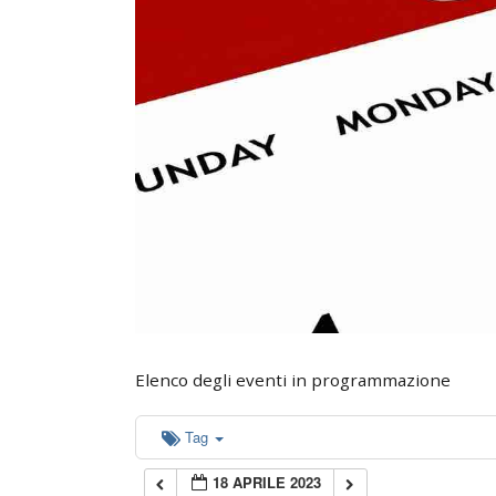
0:00
1:00
2:00
3:00
4:00
5:00
Elenco degli eventi in programmazione
6:00
Tag
18 APRILE 2023