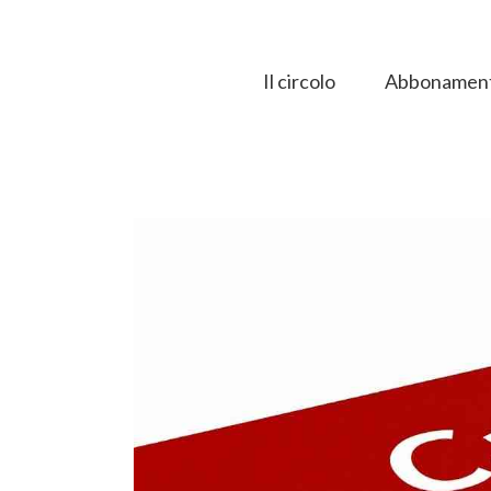
Salta
al
contenuto
Il circolo
Abbonament