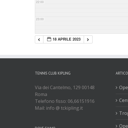
22:00
23:00
18 APRILE 2023
TENNIS CLUB KIPLING
ARTICO
Via dei Cantelmo, 129 00148
Ope
Roma
Cent
Telefono fisso: 06,66151916
Mail: info @ tckipling.it
Tro
Ope