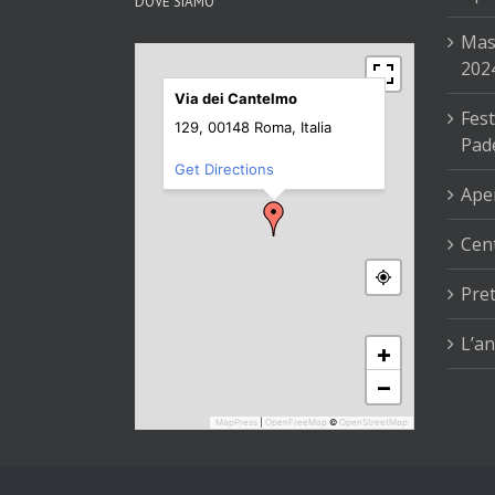
DOVE SIAMO
Mas
202
Via dei Cantelmo
Fest
129, 00148 Roma, Italia
Pad
Get Directions
Aper
Cent
Pre
L’an
+
−
MapPress
|
OpenFreeMap
©
OpenStreetMap