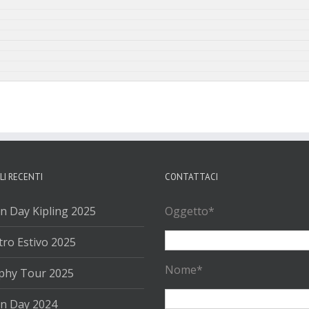
LI RECENTI
CONTATTACI
n Day Kipling 2025
Oggetto*
ro Estivo 2025
Nome*
phy Tour 2025
n Day 2024