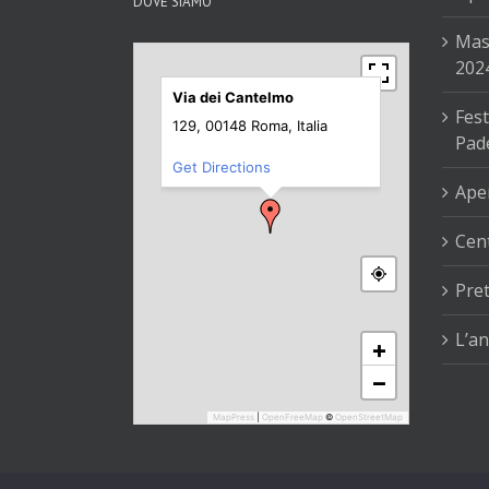
DOVE SIAMO
Mas
202
Via dei Cantelmo
Fest
129, 00148 Roma, Italia
Pad
Get Directions
Aper
Cent
Pre
L’an
+
−
MapPress
|
OpenFreeMap
©
OpenStreetMap