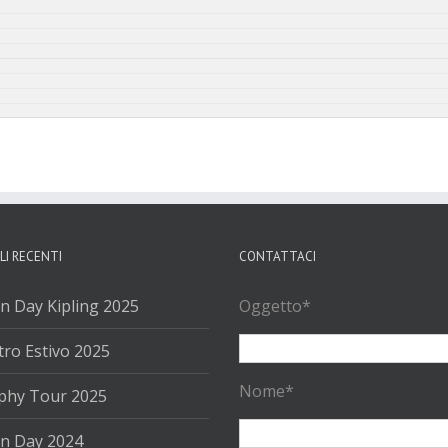
LI RECENTI
CONTATTACI
n Day Kipling 2025
Oggetto*
ro Estivo 2025
Nome*
phy Tour 2025
n Day 2024