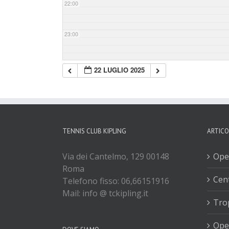
22:00
23:00
22 LUGLIO 2025
TENNIS CLUB KIPLING
ARTICO
Via dei Cantelmo, 129 00148
Ope
Roma
Cent
Telefono fisso: 06,66151916
Mail: info @ tckipling.it
Tro
Ope