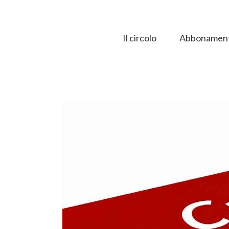
Salta
al
contenuto
Il circolo
Abbonament