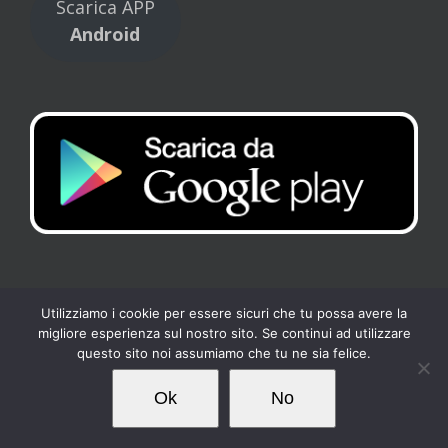
Scarica APP
Android
Utilizziamo i cookie per essere sicuri che tu possa avere la
migliore esperienza sul nostro sito. Se continui ad utilizzare
Copyright 2017 Tennis Club Kipling | All Rights Reserved |
Privacy
-
questo sito noi assumiamo che tu ne sia felice.
Cookies
| Powered by
Loto Servizi
Ok
No
Facebook
Instagram