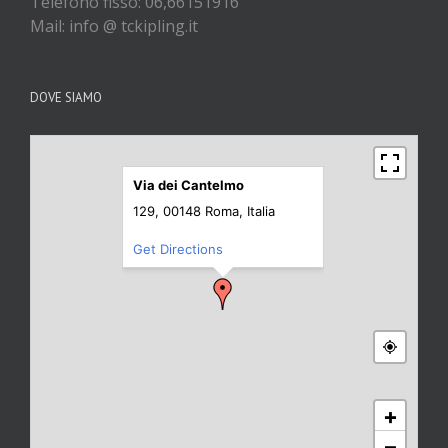
Telefono fisso: 06,66151916
Mail: info @ tckipling.it
DOVE SIAMO
Via dei Cantelmo
129, 00148 Roma, Italia
Get Directions
+
−