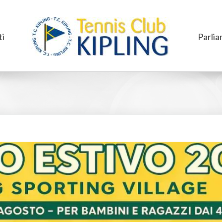
i
Parlia