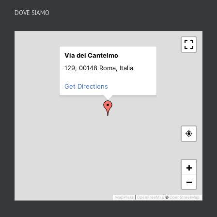
DOVE SIAMO
Via dei Cantelmo
129, 00148 Roma, Italia
Get Directions
+
−
MapPress
|
OpenFreeMap
©
OpenStreetMap