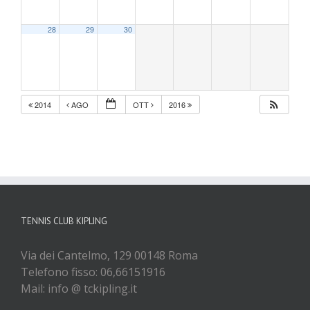
28
29
30
2014
AGO
OTT
2016
TENNIS CLUB KIPLING
Via dei Cantelmo, 129 00148 Roma
Telefono fisso: 06,66151916
Mail: info @ tckipling.it