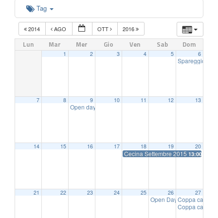
Tag
2014
AGO
OTT
2016
Lun
Mar
Mer
Gio
Ven
Sab
Dom
1
2
3
4
5
6
Spareggio ser
7
8
9
10
11
12
13
Open day scuola Tennis
16:00
14
15
16
17
18
19
20
Cecina Settembre 2015
13:00
21
22
23
24
25
26
27
Open Day Palestra
Coppa castelli
10:30
Coppa castelli