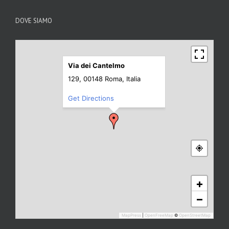
DOVE SIAMO
Via dei Cantelmo
129, 00148 Roma, Italia
Get Directions
+
−
MapPress
|
OpenFreeMap
©
OpenStreetMap