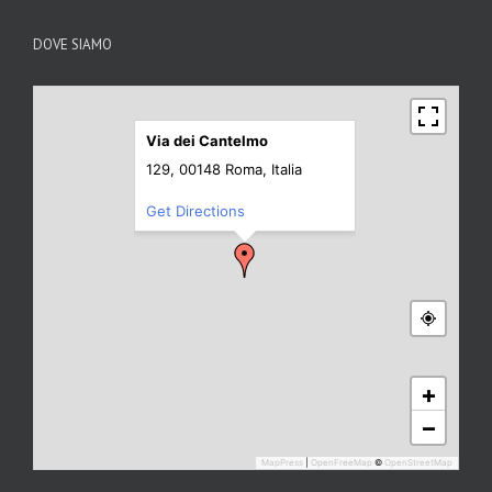
DOVE SIAMO
Via dei Cantelmo
129, 00148 Roma, Italia
Get Directions
+
−
MapPress
|
OpenFreeMap
©
OpenStreetMap