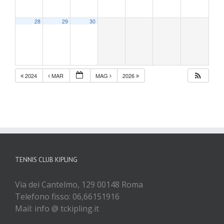
28
29
30
2024
MAR
MAG
2026
TENNIS CLUB KIPLING
Via dei Cantelmo, 129 00148 Roma
Telefono fisso: 06,66151916
Mail: info @ tckipling.it