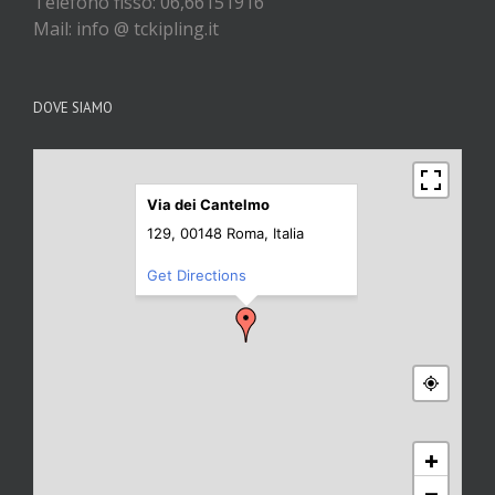
Telefono fisso: 06,66151916
Mail: info @ tckipling.it
DOVE SIAMO
Via dei Cantelmo
129, 00148 Roma, Italia
Get Directions
+
−