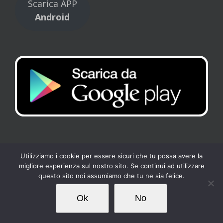
Scarica APP
Android
Utilizziamo i cookie per essere sicuri che tu possa avere la
migliore esperienza sul nostro sito. Se continui ad utilizzare
Copyright 2017 Tennis Club Kipling | All Rights Reserved |
Privacy
-
questo sito noi assumiamo che tu ne sia felice.
Cookies
| Powered by
Loto Servizi
Ok
No
Facebook
Instagram