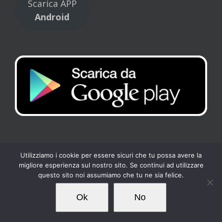
Scarica APP
Android
Utilizziamo i cookie per essere sicuri che tu possa avere la
migliore esperienza sul nostro sito. Se continui ad utilizzare
Copyright 2017 Tennis Club Kipling | All Rights Reserved |
Privacy
-
questo sito noi assumiamo che tu ne sia felice.
Cookies
| Powered by
Loto Servizi
Ok
No
Facebook
Instagram