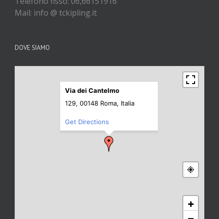
Telefono fisso: 06,66151916
Mail: info @ tckipling.it
DOVE SIAMO
Via dei Cantelmo
129, 00148 Roma, Italia
Get Directions
+
−