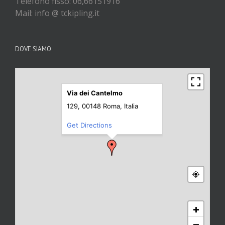
Telefono fisso: 06,66151916
Mail: info @ tckipling.it
DOVE SIAMO
Via dei Cantelmo
129, 00148 Roma, Italia
Get Directions
+
−