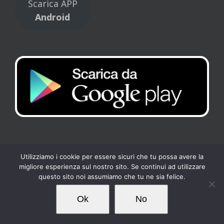
Scarica APP
Android
Utilizziamo i cookie per essere sicuri che tu possa avere la
migliore esperienza sul nostro sito. Se continui ad utilizzare
Copyright 2017 Tennis Club Kipling | All Rights Reserved |
Privacy
-
questo sito noi assumiamo che tu ne sia felice.
Cookies
| Powered by
Loto Servizi
Ok
No
Facebook
Instagram