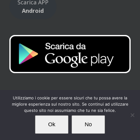
Scarica APP
Android
Utilizziamo i cookie per essere sicuri che tu possa avere la
migliore esperienza sul nostro sito. Se continui ad utilizzare
Copyright 2017 Tennis Club Kipling | All Rights Reserved |
Privacy
-
questo sito noi assumiamo che tu ne sia felice.
Cookies
| Powered by
Loto Servizi
Ok
No
Facebook
Instagram