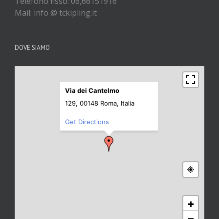
Telefono fisso: 06,66151916
Mail: info @ tckipling.it
DOVE SIAMO
Via dei Cantelmo
129, 00148 Roma, Italia
Get Directions
+
−