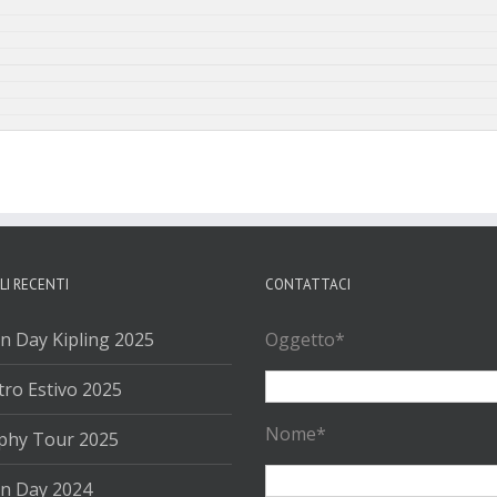
LI RECENTI
CONTATTACI
n Day Kipling 2025
Oggetto*
ro Estivo 2025
Nome*
phy Tour 2025
n Day 2024