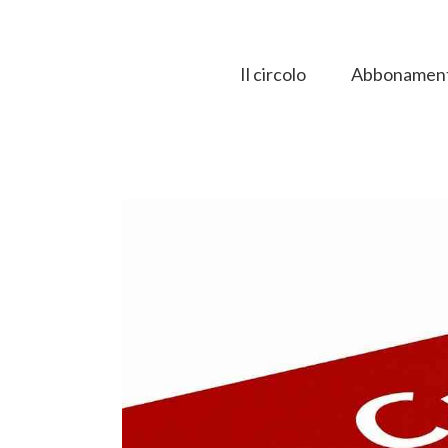
Salta
al
contenuto
Il circolo
Abbonament