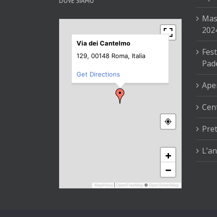
DOVE SIAMO
Mas
202
Via dei Cantelmo
Fest
129, 00148 Roma, Italia
Pad
Get Directions
Aper
Cent
Pre
L’an
+
−
MapPress
|
OpenFreeMap
©
OpenStreetMap