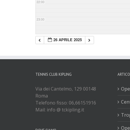
22:00
23:00
26 APRILE 2025
TENNIS CLUB KIPLING
ARTICO
Via dei Cantelmo, 129 00148
Ope
Roma
Cent
Telefono fisso: 06,66151916
Mail: info @ tckipling.it
Tro
Ope