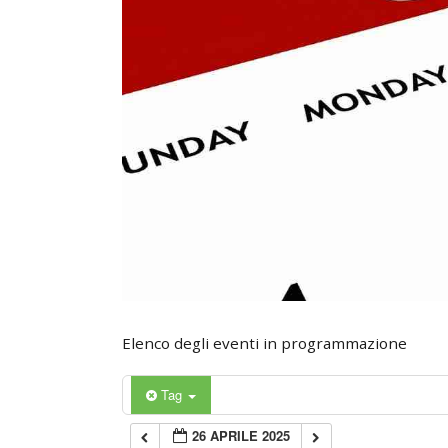
0:00
1:00
2:00
3:00
4:00
5:00
Elenco degli eventi in programmazione
6:00
Tag
26 APRILE 2025