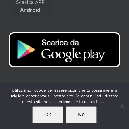
Scarica APP
Android
Utilizziamo i cookie per essere sicuri che tu possa avere la
migliore esperienza sul nostro sito. Se continui ad utilizzare
Copyright 2017 Tennis Club Kipling | All Rights Reserved |
Privacy
-
questo sito noi assumiamo che tu ne sia felice.
Cookies
| Powered by
Loto Servizi
Ok
No
Facebook
Instagram