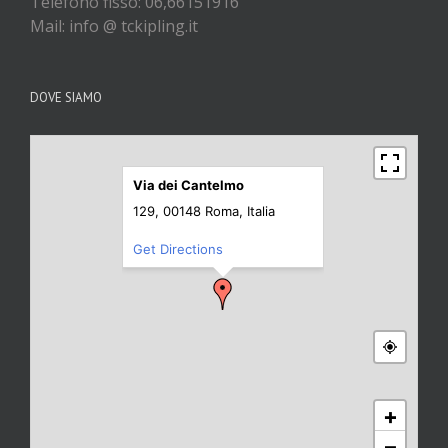
Telefono fisso: 06,66151916
Mail: info @ tckipling.it
DOVE SIAMO
Via dei Cantelmo
129, 00148 Roma, Italia
Get Directions
+
−