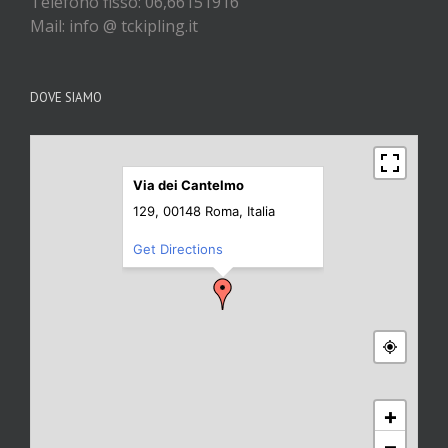
Telefono fisso: 06,66151916
Mail: info @ tckipling.it
DOVE SIAMO
Via dei Cantelmo
129, 00148 Roma, Italia
Get Directions
+
−