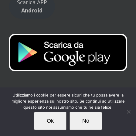
Scarica APP
Android
Utilizziamo i cookie per essere sicuri che tu possa avere la
migliore esperienza sul nostro sito. Se continui ad utilizzare
Copyright 2017 Tennis Club Kipling | All Rights Reserved |
Privacy
-
questo sito noi assumiamo che tu ne sia felice.
Cookies
| Powered by
Loto Servizi
Ok
No
Facebook
Instagram