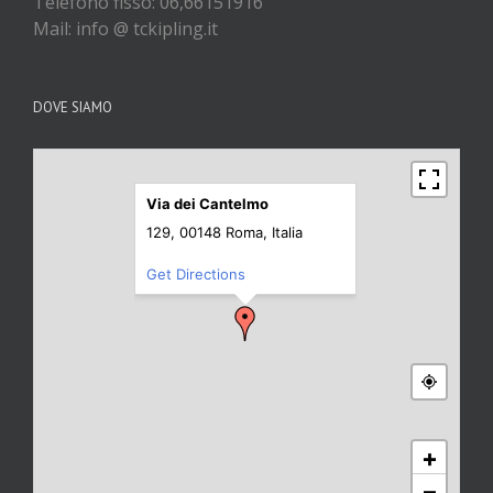
Telefono fisso: 06,66151916
Mail: info @ tckipling.it
DOVE SIAMO
Via dei Cantelmo
129, 00148 Roma, Italia
Get Directions
+
−