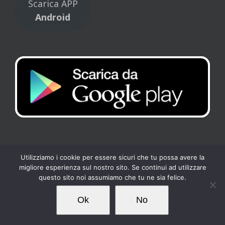
Scarica APP
Android
Utilizziamo i cookie per essere sicuri che tu possa avere la
migliore esperienza sul nostro sito. Se continui ad utilizzare
Copyright 2017 Tennis Club Kipling | All Rights Reserved |
Privacy
-
questo sito noi assumiamo che tu ne sia felice.
Cookies
| Powered by
Loto Servizi
Ok
No
Facebook
Instagram