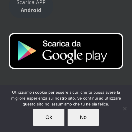
Scarica APP
Android
Utilizziamo i cookie per essere sicuri che tu possa avere la
migliore esperienza sul nostro sito. Se continui ad utilizzare
Copyright 2017 Tennis Club Kipling | All Rights Reserved |
Privacy
-
questo sito noi assumiamo che tu ne sia felice.
Cookies
| Powered by
Loto Servizi
Ok
No
Facebook
Instagram