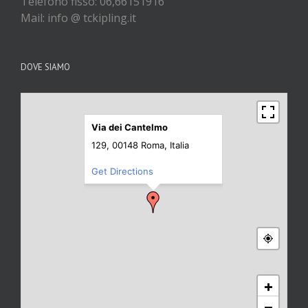
Telefono fisso: 06,66151916
Mail: info @ tckipling.it
DOVE SIAMO
Via dei Cantelmo
129, 00148 Roma, Italia
Get Directions
+
−