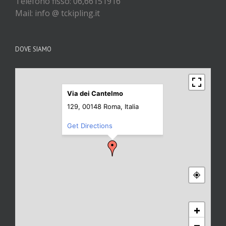
Telefono fisso: 06,66151916
Mail: info @ tckipling.it
DOVE SIAMO
Via dei Cantelmo
129, 00148 Roma, Italia
Get Directions
+
−