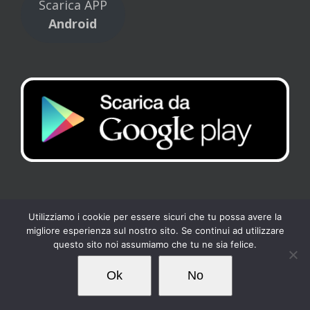
Scarica APP
Android
Utilizziamo i cookie per essere sicuri che tu possa avere la
migliore esperienza sul nostro sito. Se continui ad utilizzare
Copyright 2017 Tennis Club Kipling | All Rights Reserved |
Privacy
-
questo sito noi assumiamo che tu ne sia felice.
Cookies
| Powered by
Loto Servizi
Ok
No
Facebook
Instagram