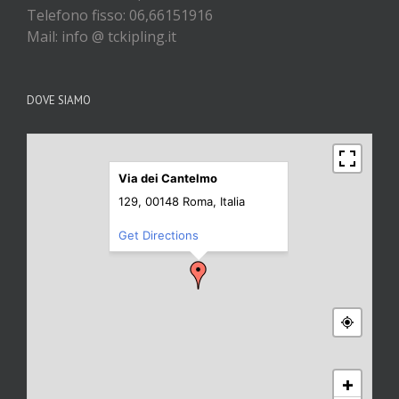
Telefono fisso: 06,66151916
Mail: info @ tckipling.it
DOVE SIAMO
Via dei Cantelmo
129, 00148 Roma, Italia
Get Directions
+