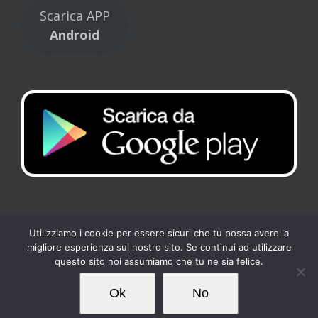
Scarica APP
Android
Utilizziamo i cookie per essere sicuri che tu possa avere la
migliore esperienza sul nostro sito. Se continui ad utilizzare
Copyright 2017 Tennis Club Kipling | All Rights Reserved |
Privacy
-
questo sito noi assumiamo che tu ne sia felice.
Cookies
| Powered by
Loto Servizi
Ok
No
Facebook
Instagram