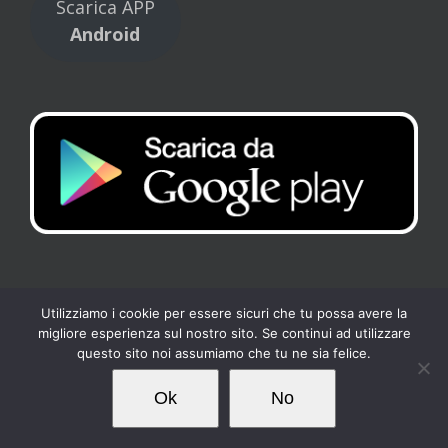
Scarica APP
Android
Utilizziamo i cookie per essere sicuri che tu possa avere la
migliore esperienza sul nostro sito. Se continui ad utilizzare
Copyright 2017 Tennis Club Kipling | All Rights Reserved |
Privacy
-
questo sito noi assumiamo che tu ne sia felice.
Cookies
| Powered by
Loto Servizi
Ok
No
Facebook
Instagram