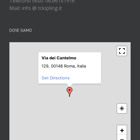
Telefono fisso: 06,66151916
Mail: info @ tckipling.it
DOVE SIAMO
Via dei Cantelmo
129, 00148 Roma, Italia
Get Directions
+
−