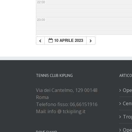
22:00
23:00
10 APRILE 2023
TENNIS CLUB KIPLING
ARTICO
Via dei Cantelmo, 129 00148
Ope
Roma
Cent
Telefono fisso: 06,66151916
Mail: info @ tckipling.it
Tro
Ope