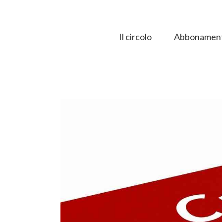
Salta
al
contenuto
Il circolo
Abbonament