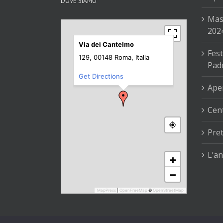
DOVE SIAMO
Mas
202
Via dei Cantelmo
Fest
129, 00148 Roma, Italia
Pad
Get Directions
Aper
Cent
Pre
L’an
+
−
MapPress
|
OpenFreeMap
©
OpenStreetMap