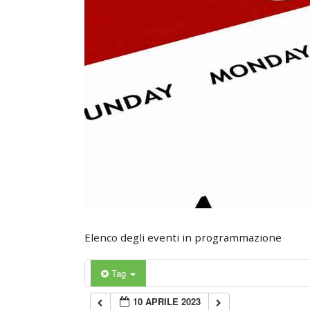
0:00
1:00
2:00
3:00
4:00
5:00
Elenco degli eventi in programmazione
6:00
Tag
10 APRILE 2023