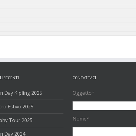
LI RECENTI
CONTATTACI
n Day Kipling 2025
Oggetto*
ro Estivo 2025
Nome*
phy Tour 2025
n Day 2024